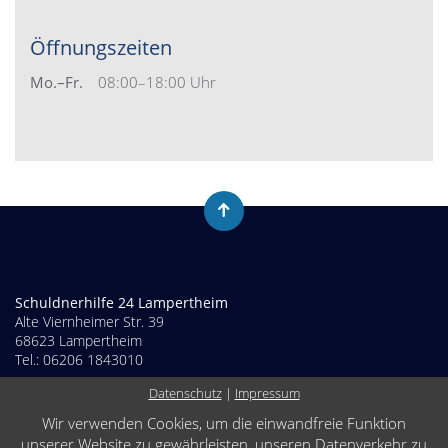
Öffnungszeiten
Mo.–Fr.
08:00–18:00 Uhr
Schuldnerhilfe 24 Lampertheim
Alte Viernheimer Str. 39
68623 Lampertheim
Tel.: 06206 1843010
Datenschutz
|
Impressum
Impressum
Datenschutz
Wir verwenden Cookies, um die einwandfreie Funktion
unserer Website zu gewährleisten, unseren Datenverkehr zu
Cookie Einstellungen